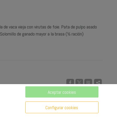
 de vaca vieja con virutas de foie. Pata de pulpo asado
-Solomillo de ganado mayor a la brasa (½ ración)
Aceptar cookies
Configurar cookies