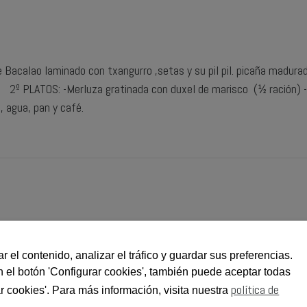
acalao laminado con txangurro ,setas y su pil pil. picaña madurada
ja. 2º PLATOS: -Merluza gratinada con duxel de marisco (½ ración) 
, agua, pan y café.
r el contenido, analizar el tráfico y guardar sus preferencias.
n el botón 'Configurar cookies', también puede aceptar todas
info@muskiz-sagardotegia.com
Muskiz Sagardotegia
946466997
política de
r cookies'. Para más información, visita nuestra