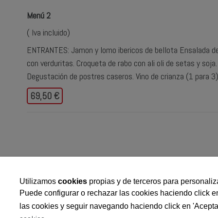
Menú 2
( Iva incluido)
ENTRANTES: Jamon y lomo ibericos de bellota Ensalada de B
con verduritas. Croqueta de rabo con ali oli de setas y so
Degustación de postres caseros. Vino de crianza (1 para 3)
69,50 €
Utilizamos
cookies
propias y de terceros para personaliza
Puede configurar o rechazar las cookies haciendo click e
las cookies y seguir navegando haciendo click en 'Acepta